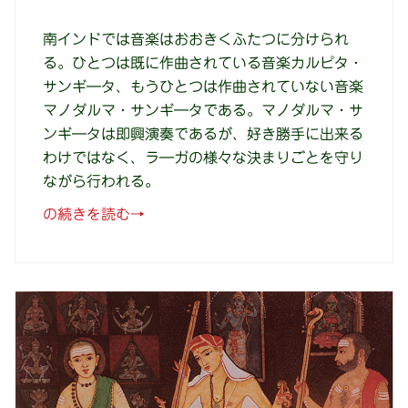
南インドでは音楽はおおきくふたつに分けられ
る。ひとつは既に作曲されている音楽カルピタ・
サンギ―タ、もうひとつは作曲されていない音楽
マノダルマ・サンギ―タである。マノダルマ・サ
ンギ―タは即興演奏であるが、好き勝手に出来る
わけではなく、ラ―ガの様々な決まりごとを守り
ながら行われる。
“1.
の続きを読む
→
楽
曲
形
式
に
つ
い
て”