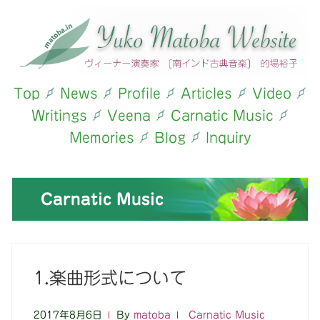
Top
News
Profile
Articles
Video
Writings
Veena
Carnatic Music
Memories
Blog
Inquiry
Carnatic Music
1.楽曲形式について
2017年8月6日
By
matoba
Carnatic Music