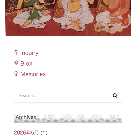
Inquiry
Blog
Memories
S
e
a
r
Archives
c
h:
2026年5月
(1)